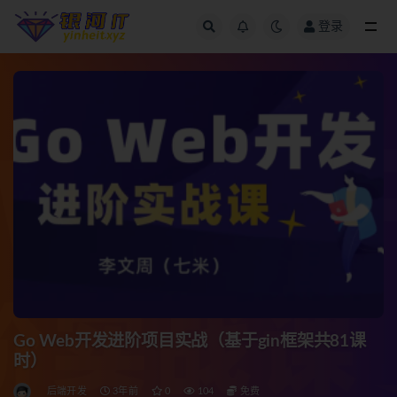
登录
全部
Go Web开发进阶项目实战（基于gin框架共81课
时）
后端开发
3年前
0
104
免费