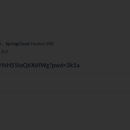
R8、
SpringCloud
Hoxton.SR8
.8.0
T3t0YsH55IoQ6X6fWg?pwd=3k1a