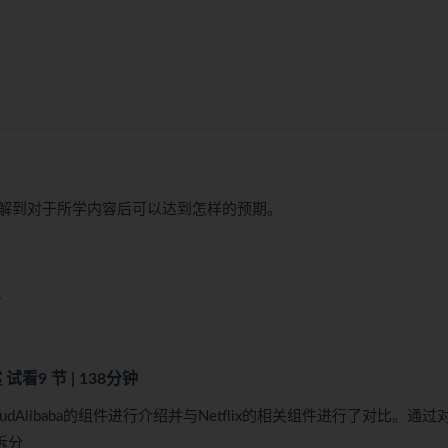
解到对于所学内容后可以达到怎样的预期。
看
案
试看
9 节 | 138分钟
CloudAlibaba的组件进行介绍并与Netflix的相关组件进行了对比。通
拆分