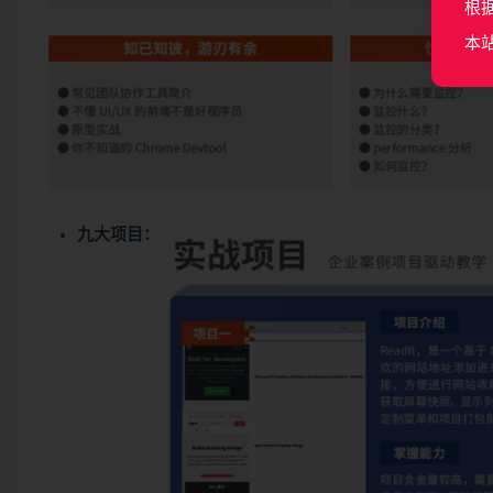
根
本
九大项目：