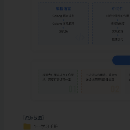
〖资源截图〗: