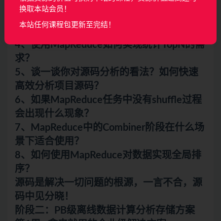
么？
换取本站会员！
3、使用MapReduce如何开发自定义二次排
本站任何课程包更新至完结！
序Key？
4、使用MapReduce如何实现统计TopN的需
求？
5、谈一谈你对源码分析的看法？如何快速
高效分析项目源码？
6、如果MapReduce任务中没有shuffle过程
会出现什么现象？
7、MapReduce中的Combiner阶段在什么场
景下适合使用？
8、如何使用MapReduce对数据实现全局排
序？
源码是解决一切问题的根源，一言不合，源
码中见分晓！
阶段二：PB级离线数据计算分析存储方案