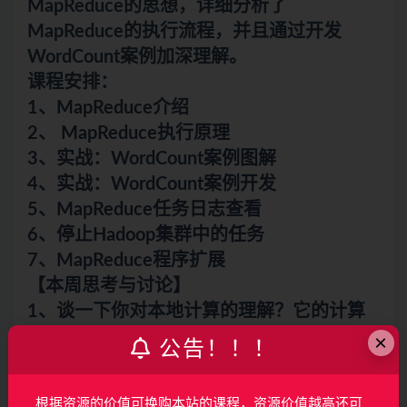
MapReduce的思想，详细分析了
MapReduce的执行流程，并且通过开发
WordCount案例加深理解。
课程安排：
1、MapReduce介绍
2、 MapReduce执行原理
3、实战：WordCount案例图解
4、实战：WordCount案例开发
5、MapReduce任务日志查看
6、停止Hadoop集群中的任务
7、MapReduce程序扩展
【本周思考与讨论】
1、谈一下你对本地计算的理解？它的计算
性能为什么这么高？
×
公告！！！
2、如何开发一个只有map阶段的
MapReduce任务？这种任务的应用场景是什
根据资源的价值可换购本站的课程，资源价值越高还可