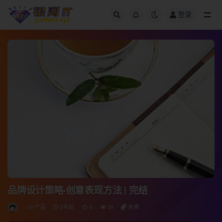
登录
全部
品牌设计策略·创意表现方法 | 完结
UI/产品
3年前
0
16
免费