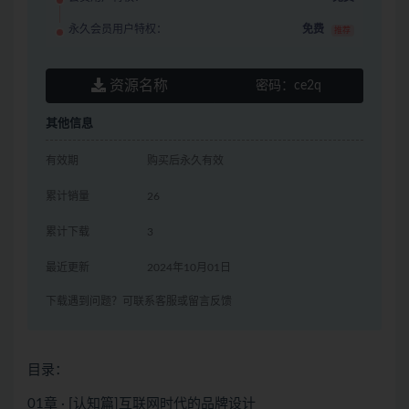
永久会员用户特权：
免费
推荐
资源名称
密码：
ce2q
其他信息
有效期
购买后永久有效
累计销量
26
累计下载
3
最近更新
2024年10月01日
下载遇到问题？可联系客服或留言反馈
目录：
01章 · [认知篇]互联网时代的品牌设计