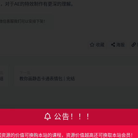
，对于AE的特效制作有更深的理解。
微信客服我们可以安排下架！
收藏
海报
篇
下一篇
完结
教你画静态卡通表情包 | 完结
覆盖车载投屏、多媒体、智能语音等核心
公告！！！
发（完结）
160
UI/产品
3月前
40
据资源的价值可换购本站的课程，资源价值越高还可换取本站会员！