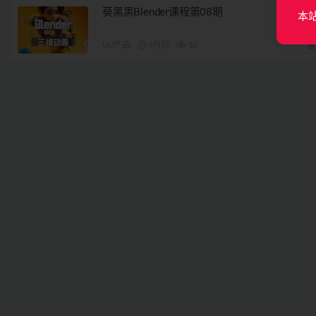
葵黑黑Blender课程第08期
本
UI/产品
4月前
16