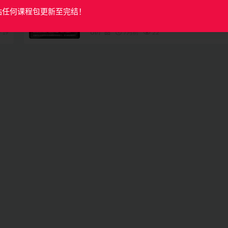
卧龙-企业级实战项目（2025全新录制）
站任何课程包更新至完结！
19
UI/产品
7月前
22