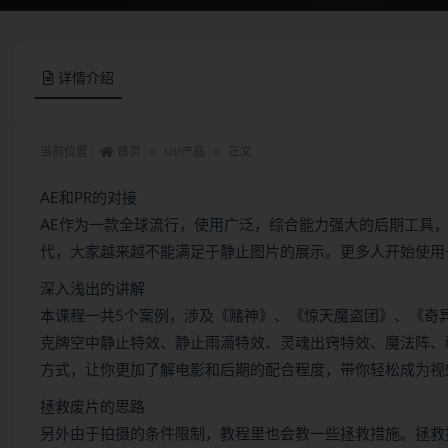
详情介绍
当前位置：
首页
UI/产品
正文
AE和PR的对接
AE作为一款全球流行，使用广泛，综合能力强大的后期工具
代，大家越来越不能满足于静止图片的展示。更多人开始使用
深入浅出的讲解
本课程一共5个案例，涉及《赌神》、《惊天魔盗团》、《奇
克牌空中静止特效、静止雨滴特效、灵魂出窍特效、魔法阵、
方式，让你更加了解电影和后期的配合程度，带你轻松成为视
拯救废片的思路
另外由于拍摄的条件限制，教程里也会教一些拯救措施。拯救