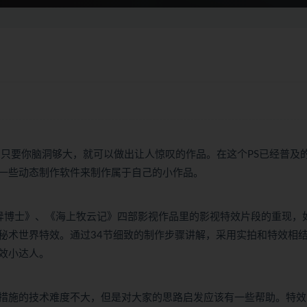
，只要你脑洞够大，就可以做出让人惊叹的作品。在这个PS已经普及
一些动态制作软件来制作属于自己的小作品。
异博士》、《海上牧云记》四部影视作品里的影视特效片段的重现，
秘术世界特效。通过34节细致的制作步骤讲解，采用实拍和特效相
效小达人。
措施的技术难度不大，但是对大家的思路启发应该有一些帮助。特效