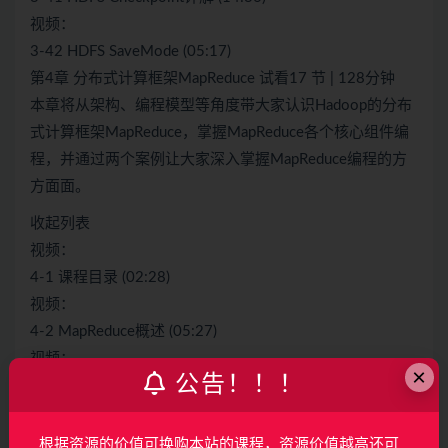
视频：
3-42 HDFS SaveMode (05:17)
第4章 分布式计算框架MapReduce 试看17 节 | 128分钟
本章将从架构、编程模型等角度带大家认识Hadoop的分布
式计算框架MapReduce，掌握MapReduce各个核心组件编
程，并通过两个案例让大家深入掌握MapReduce编程的方
方面面。
收起列表
视频：
4-1 课程目录 (02:28)
视频：
4-2 MapReduce概述 (05:27)
视频：
×
公告！！！
4-3 MapReduce编程模型详解 (09:52)
视频：
4-4 MapReduce编程模型核心概念详解 (08:14)
根据资源的价值可换购本站的课程，资源价值越高还可