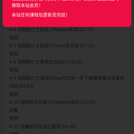
视频：
换取本站会员！
4-5 词频统计之自定义Mapper实现 (12:13)
本站任何课程包更新至完结！
视频：
4-6 词频统计之自定义Reducer实现 (07:37)
视频：
4-7 词频统计之自定义Driver类实现 (17:15)
视频：
4-8 词频统计之本地方式运行 (02:29)
视频：
4-9 词频统计之通过Debug方式进一步了解偏移量以及重构
代码 (06:43)
视频：
4-10 词频统计升级之Combiner操作 (12:55)
试看
视频：
4-11 流量统计实战之需求 (06:48)