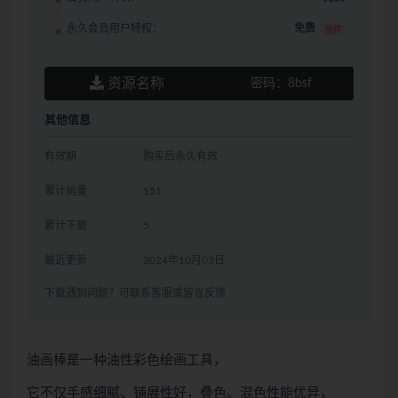
永久会员用户特权：
免费
推荐
资源名称
密码：
8bsf
其他信息
有效期
购买后永久有效
累计销量
151
累计下载
5
最近更新
2024年10月03日
下载遇到问题？可联系客服或留言反馈
油画棒是一种油性彩色绘画工具，
它不仅手感细腻、铺展性好，叠色、混色性能优异，