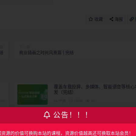
收藏
海报
篇
下一篇
结
商业插画之时尚风景篇 | 完结
覆盖车载投屏、多媒体、智能语音等核心
发（完结）
160
UI/产品
3月前
40
公告！！！
卧龙-企业级实战项目（2025全新录制）
19
UI/产品
7月前
23
据资源的价值可换购本站的课程，资源价值越高还可换取本站会员！