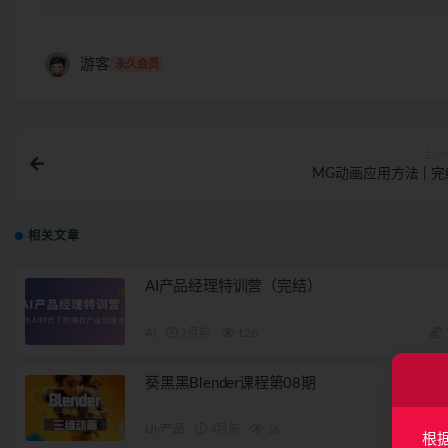
游客
永久会员
上一
MG动画应用方法 | 完
相关文章
AI产品经理特训营（完结）
AI
2月前
126
葵黑黑Blender课程第08期
UI/产品
4月前
16
根