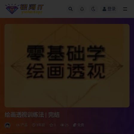
登录
全部
绘画透视训练法 | 完结
UI/产品
3年前
0
25
免费