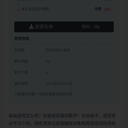
永久会员用户特权：
免费
推荐
资源名称
密码：
blip
其他信息
有效期
购买后永久有效
累计销量
96
累计下载
4
最近更新
2024年10月03日
下载遇到问题？可联系客服或留言反馈
画画透视怎么练？绘画透视基础教学！在绘画中，透视是
必不可少的。线性透视法是指描绘对象和再现空间的线性