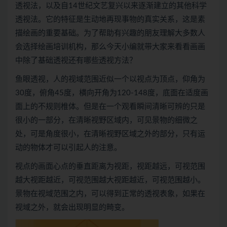
透视法，以及自14世纪文艺复兴以来逐渐建立的其他科学
透视法。它的特征是生动地再现事物的真实关系，这是素
描绘画的重要基础。为了帮助有兴趣的朋友理解大多数人
会选择绘画培训机构，那么今天小编就带大家来看看画画
中除了基础透视还有哪些透视方法？
鱼眼透视，人的视域范围近似一个以视点为顶点，仰角为
30度，俯角45度，横向开角为120-148度，底面在适度画
面上的不规则椎体。但是在一个观看瞬间清晰可辨的只是
很小的一部分，在清晰视野区域内，可见景物的细微之
处，可是角度很小，在清晰视野区域之外的部分，只有运
动的物体才可以引起人的注意。
视点的画面心点的垂直距离为视距，视距越远，可视范围
越大视距越近，可视范围越大视距越近，可视范围越小。
景物在视域范围之内，可以得到正常的透视表象，如果在
视域之外，就会出现明显的畸变。