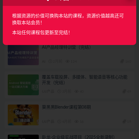
下一篇
根据资源的价值可换购本站的课程，资源价值越高还可
ID软件系统教程 | 完结
换取本站会员！
相关文章
本站任何课程包更新至完结！
AI产品经理特训营（完结）
AI
2月前
124
160
覆盖车载投屏、多媒体、智能语音等核心功能
开发（完结）
UI/产品
3月前
40
49
葵黑黑Blender课程第08期
UI/产品
4月前
16
19
卧龙-企业级实战项目（2025全新录制）