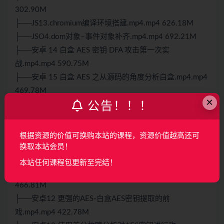
302.90M
├──JS13.chromium编译环境搭建.mp4.mp4 626.18M
├──JSO4.dom对象–事件对象补齐.mp4.mp4 692.21M
├──安卓 14 白盒 AES 密钥 DFA 攻击第一次实
战.mp4.mp4 590.75M
├──安卓 15 白盒 AES 之从源码的角度分析白盒.mp4.mp4
469.78M
×
公告！！！
├──安卓 16 某线下点单类APP白盒AES实战.mp4.mp4
463.96M
├──安卓09 魔改Bae64写法赏析.mp4.mp4 635.82M
根据资源的价值可换购本站的课程，资源价值越高还可
├──安卓10 《哈希算法进阶-魔改SHA256还
换取本站会员！
原》.mp4.mp4 795.73M
本站任何课程包更新至完结！
├──安卓11 更强的加密-白盒算法的甄别与攻击.mp4.mp4
466.81M
├──安卓12 更强的AES-白盒AES密钥提取的前
戏.mp4.mp4 422.78M