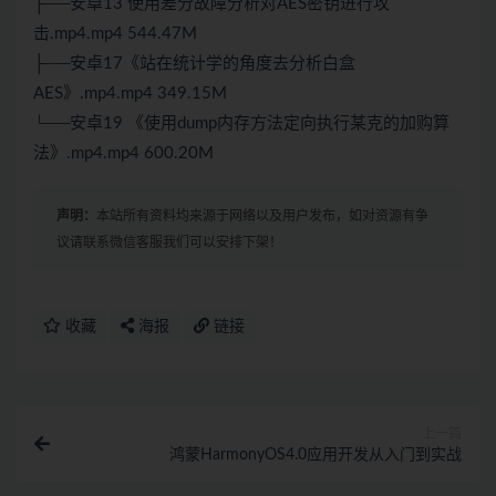
├──安卓13 使用差分故障分析对AES密钥进行攻
击.mp4.mp4 544.47M
├──安卓17《站在统计学的角度去分析白盒
AES》.mp4.mp4 349.15M
└──安卓19 《使用dump内存方法定向执行某克的加购算
法》.mp4.mp4 600.20M
声明：
本站所有资料均来源于网络以及用户发布，如对资源有争
议请联系微信客服我们可以安排下架！
收藏
海报
链接
上一篇
鸿蒙HarmonyOS4.0应用开发从入门到实战