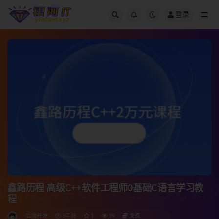
登录
全部
鑫路历程 高级C++软件工程师0基础C语言学习教
程
后端开发
3年前
1
39
免费