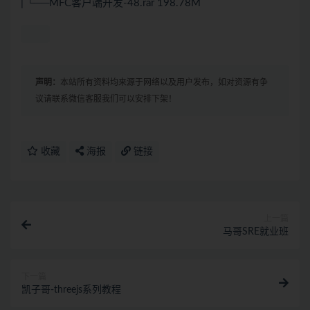
| └──MFC客户端开发-48.rar 198.78M
声明：
本站所有资料均来源于网络以及用户发布，如对资源有争
议请联系微信客服我们可以安排下架！
收藏
海报
链接
上一篇
马哥SRE就业班
下一篇
凯子哥-threejs系列教程