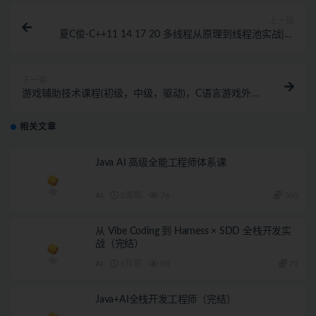
上一篇
夏C俊-C++11 14 17 20 多线程从原理到线程池实战|完
结无秘
下一篇
游戏辅助技术课程(初级，中级，驱动)，C语言游戏外挂
开发(视频+资料)
相关文章
Java AI 高级全能工程师体系课
AI
2周前
76
360
从 Vibe Coding 到 Harness × SDD 全栈开发实
战（完结）
AI
1月前
90
79
Java+AI全栈开发工程师（完结）