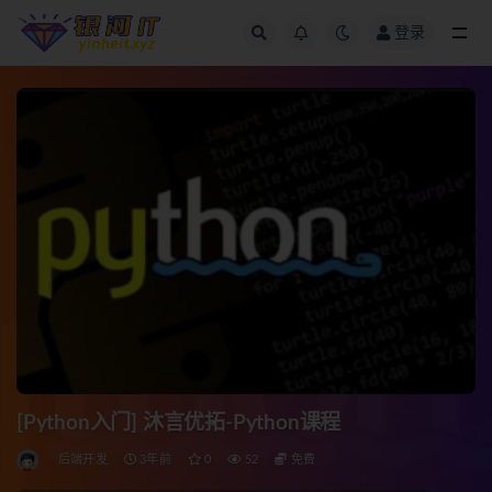
登录
全部
[Python入门] 沐言优拓-Python课程
后端开发
3年前
0
52
免费