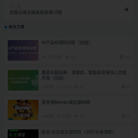
下一篇
应图马商业插画系统课19期
相关文章
AI产品经理特训营（完结）
AI
2月前
126
160
覆盖车载投屏、多媒体、智能语音等核心功能
开发（完结）
UI/产品
3月前
40
49
葵黑黑Blender课程第08期
UI/产品
4月前
16
19
卧龙-企业级实战项目（2025全新录制）