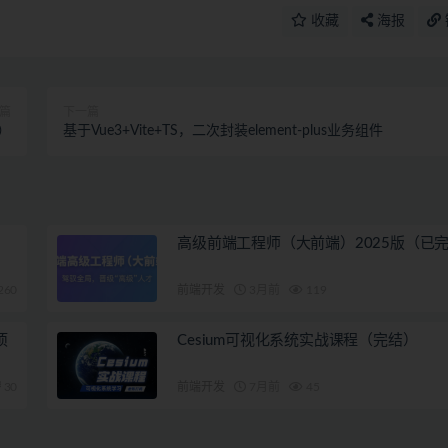
收藏
海报
篇
下一篇
）
基于Vue3+Vite+TS，二次封装element-plus业务组件
高级前端工程师（大前端）2025版（已
260
前端开发
3月前
119
项
Cesium可视化系统实战课程（完结）
30
前端开发
7月前
45