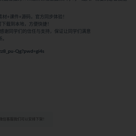
素材+课件+源码，官方同步体验！
也可下载到本地，方便快捷！
，感谢同学们的信任与支持，保证让同学们满意
新。
Nzz8_pu-Qg?pwd=gi4s
微信客服我们可以安排下架！