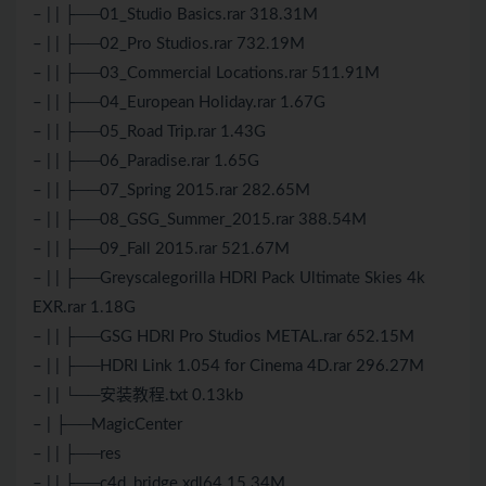
– | | ├──01_Studio Basics.rar 318.31M
– | | ├──02_Pro Studios.rar 732.19M
– | | ├──03_Commercial Locations.rar 511.91M
– | | ├──04_European Holiday.rar 1.67G
– | | ├──05_Road Trip.rar 1.43G
– | | ├──06_Paradise.rar 1.65G
– | | ├──07_Spring 2015.rar 282.65M
– | | ├──08_GSG_Summer_2015.rar 388.54M
– | | ├──09_Fall 2015.rar 521.67M
– | | ├──Greyscalegorilla HDRI Pack Ultimate Skies 4k
EXR.rar 1.18G
– | | ├──GSG HDRI Pro Studios METAL.rar 652.15M
– | | ├──HDRI Link 1.054 for Cinema 4D.rar 296.27M
– | | └──安装教程.txt 0.13kb
– | ├──MagicCenter
– | | ├──res
– | | ├──c4d_bridge.xdl64 15.34M