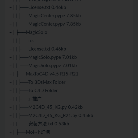
– | | ├──License.txt 0.46kb
– | | ├──MagicCenter.pype 7.85kb
– | | └──MagicCenter.pypv 7.85kb
– | ├──MagicSolo
– | | ├──res
– | | ├──License.txt 0.46kb
– | | ├──MagicSolo.pype 7.01kb
– | | └──MagicSolo.pypv 7.01kb
– | ├──MaxToC4D v4.5 R15-R21
– | | ├──To 3DsMax Folder
– | | ├──To C4D Folder
– | | ├──z-推广
– | | ├──M2C4D_45_KG.py 0.42kb
– | | ├──M2C4D_45_KG_R21.py 0.45kb
– | | └──安装方法.txt 0.53kb
– | ├──MoI-小灯泡