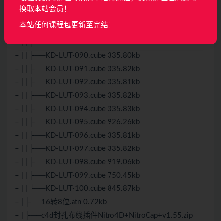
– | | ├──KD-LUT-086.cube 335.80kb
换取本站会员！
– | | ├──KD-LUT-087.cube 320.55kb
本站任何课程包更新至完结！
– | | ├──KD-LUT-088.cube 320.54kb
– | | ├──KD-LUT-089.cube 335.82kb
– | | ├──KD-LUT-090.cube 335.80kb
– | | ├──KD-LUT-091.cube 335.82kb
– | | ├──KD-LUT-092.cube 335.81kb
– | | ├──KD-LUT-093.cube 335.82kb
– | | ├──KD-LUT-094.cube 335.83kb
– | | ├──KD-LUT-095.cube 926.26kb
– | | ├──KD-LUT-096.cube 335.81kb
– | | ├──KD-LUT-097.cube 335.82kb
– | | ├──KD-LUT-098.cube 919.06kb
– | | ├──KD-LUT-099.cube 750.45kb
– | | └──KD-LUT-100.cube 845.87kb
– | ├──16转8位.atn 0.72kb
– | ├──c4d封孔布线插件Nitro4D+NitroCap+v1.55.zip