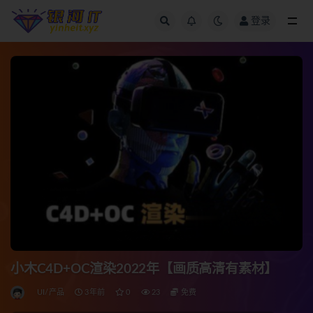
登录
全部
小木C4D+OC渲染2022年【画质高清有素材】
UI/产品
3年前
0
23
免费