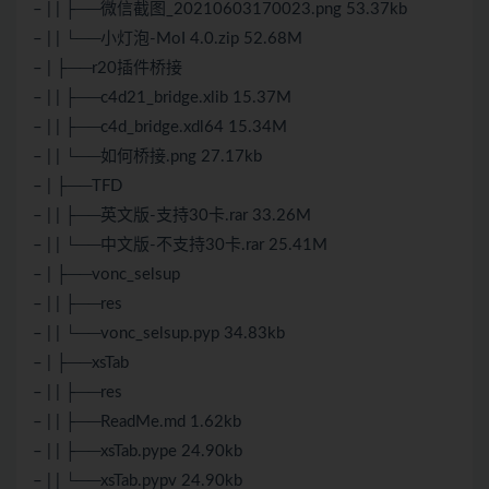
– | | ├──微信截图_20210603170023.png 53.37kb
– | | └──小灯泡-MoI 4.0.zip 52.68M
– | ├──r20插件桥接
– | | ├──c4d21_bridge.xlib 15.37M
– | | ├──c4d_bridge.xdl64 15.34M
– | | └──如何桥接.png 27.17kb
– | ├──TFD
– | | ├──英文版-支持30卡.rar 33.26M
– | | └──中文版-不支持30卡.rar 25.41M
– | ├──vonc_selsup
– | | ├──res
– | | └──vonc_selsup.pyp 34.83kb
– | ├──xsTab
– | | ├──res
– | | ├──ReadMe.md 1.62kb
– | | ├──xsTab.pype 24.90kb
– | | └──xsTab.pypv 24.90kb