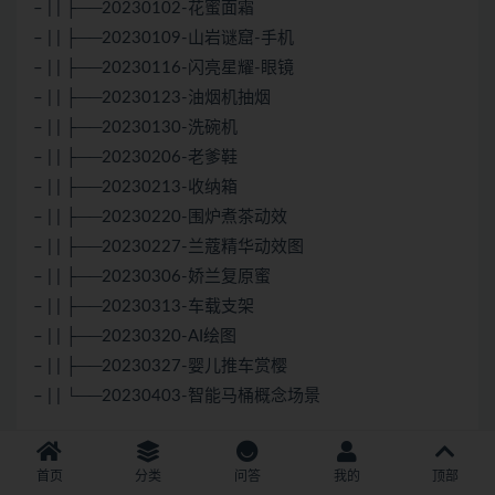
– | | ├──20230102-花蜜面霜
– | | ├──20230109-山岩谜窟-手机
– | | ├──20230116-闪亮星耀-眼镜
– | | ├──20230123-油烟机抽烟
– | | ├──20230130-洗碗机
– | | ├──20230206-老爹鞋
– | | ├──20230213-收纳箱
– | | ├──20230220-围炉煮茶动效
– | | ├──20230227-兰蔻精华动效图
– | | ├──20230306-娇兰复原蜜
– | | ├──20230313-车载支架
– | | ├──20230320-AI绘图
– | | ├──20230327-婴儿推车赏樱
– | | └──20230403-智能马桶概念场景
声明：
本站所有资料均来源于网络以及用户发布，如对资源有争
首页
分类
问答
我的
顶部
议请联系微信客服我们可以安排下架！