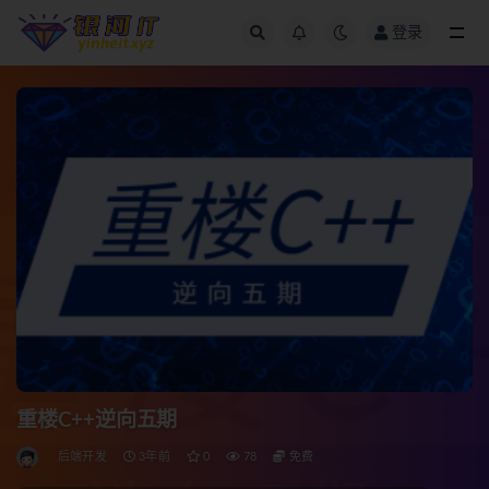
登录
全部
重楼C++逆向五期
后端开发
3年前
0
78
免费