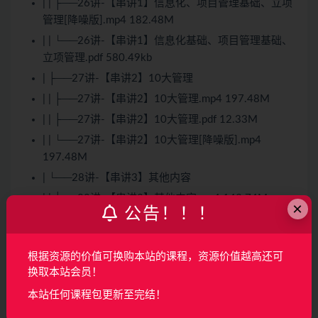
| | ├──26讲-【串讲1】信息化、项目管理基础、立项
管理[降噪版].mp4 182.48M
| | └──26讲-【串讲1】信息化基础、项目管理基础、
立项管理.pdf 580.49kb
| ├──27讲-【串讲2】10大管理
| | ├──27讲-【串讲2】10大管理.mp4 197.48M
| | ├──27讲-【串讲2】10大管理.pdf 12.33M
| | └──27讲-【串讲2】10大管理[降噪版].mp4
197.48M
| └──28讲-【串讲3】其他内容
| | ├──28讲-【串讲3】其他内容.mp4 143.74M
×
公告！！！
| | └──28讲-【串讲3】其他内容[降噪版].mp4
143.74M
├──02第一阶段-案例论文专题课
根据资源的价值可换购本站的课程，资源价值越高还可
换取本站会员！
| ├──01-案例专题课
本站任何课程包更新至完结！
| | ├──12-19年中高项案例分析历年真题讲解