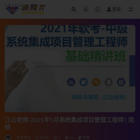
登录
全部
江山老师-2021年5月系统集成项目管理工程师 | 完
结
软考考证
3年前
0
24
免费