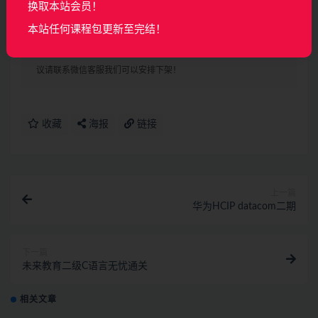
| └──课时2：阿里云的平台优势 .mp4 24.70M
换取本站会员！
本站任何课程包更新至完结！
声明：
本站所有资料均来源于网络以及用户发布，如对资源有争
议请联系微信客服我们可以安排下架！
收藏
海报
链接
上一篇
华为HCIP datacom二期
下一篇
未来教育二级C语言无忧通关
相关文章