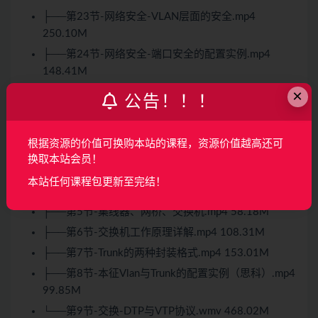
├──第23节-网络安全-VLAN层面的安全.mp4
250.10M
├──第24节-网络安全-端口安全的配置实例.mp4
148.41M
×
├──第25节-网络安全-防火墙基本原理与配置.mp4
公告！！！
318.14M
├──第26节-网络安全-安全加密学基础.mp4 266.59M
根据资源的价值可换购本站的课程，资源价值越高还可
├──第2节-IPv4地址划分.wmv 275.27M
换取本站会员！
├──第3节-IPv4子网划分，地址规划.wmv 389.52M
本站任何课程包更新至完结！
├──第4节-交换基础理论.mp4 53.07M
├──第5节-集线器、网桥、交换机.mp4 58.18M
├──第6节-交换机工作原理详解.mp4 108.31M
├──第7节-Trunk的两种封装格式.mp4 153.01M
├──第8节-本征Vlan与Trunk的配置实例（思科）.mp4
99.85M
└──第9节-交换-DTP与VTP协议.wmv 468.02M