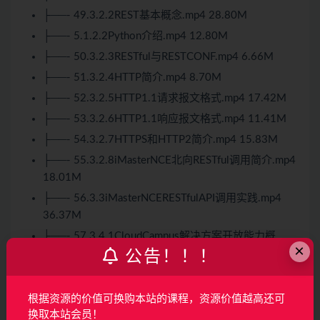
├──- 49.3.2.2REST基本概念.mp4 28.80M
├──- 5.1.2.2
Python
介绍.mp4 12.80M
├──- 50.3.2.3RESTful与RESTCONF.mp4 6.66M
├──- 51.3.2.4
HTTP
简介.mp4 8.70M
├──- 52.3.2.5
HTTP
1.1请求报文格式.mp4 17.42M
├──- 53.3.2.6
HTTP
1.1响应报文格式.mp4 11.41M
├──- 54.3.2.7
HTTPS
和HTTP2简介.mp4 15.83M
├──- 55.3.2.8iMasterNCE北向RESTful调用简介.mp4
18.01M
├──- 56.3.3iMasterNCERESTfulAPI调用实践.mp4
36.37M
├──- 57.3.4.1CloudCampus解决方案开放能力概
×
述.mp4 14.58M
公告！！！
├──- 58.3.4.2开放典型场景开放能力介绍.mp4
35.45M
根据资源的价值可换购本站的课程，资源价值越高还可
├──- 59.3.5.1智简园区无线定位实践.mp4 39.75M
换取本站会员！