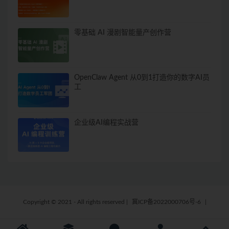
零基础 AI 漫剧智能量产创作营
OpenClaw Agent 从0到1打造你的数字AI员
工
企业级AI编程实战营
Copyright © 2021 - All rights reserved
|
冀ICP备2022000706号-6
|