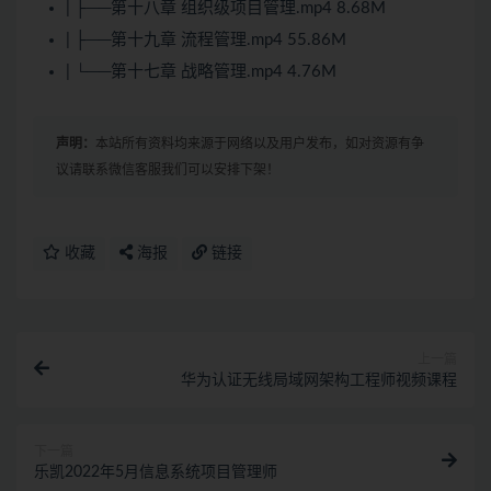
| ├──第十八章 组织级项目管理.mp4 8.68M
| ├──第十九章 流程管理.mp4 55.86M
| └──第十七章 战略管理.mp4 4.76M
声明：
本站所有资料均来源于网络以及用户发布，如对资源有争
议请联系微信客服我们可以安排下架！
收藏
海报
链接
上一篇
华为认证无线局域网架构工程师视频课程
下一篇
乐凯2022年5月信息系统项目管理师