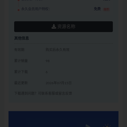
永久会员用户特权：
免费
推荐
资源名称
其他信息
有效期
购买后永久有效
累计销量
98
累计下载
6
最近更新
2026年07月15日
下载遇到问题？可联系客服或留言反馈