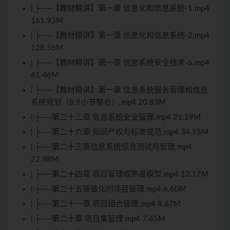
| ├──【教材精讲】第一章 信息化和信息系统-1.mp4
161.93M
| ├──【教材精讲】第一章 信息化和信息系统-2.mp4
128.56M
| ├──【教材精讲】第一章 信息系统安全技术-6.mp4
41.46M
| ├──【教材精讲】第一章 信息系统服务管理和信息
系统规划（8.9小节整合）.mp4 20.83M
| ├──第二十二章 信息系统安全管理.mp4 21.19M
| ├──第二十六章 知识产权与标准规范.mp4 34.15M
| ├──第二十三章信息系统综合
测试
与管理.mp4
22.88M
| ├──第二十四章 项目管理成熟度模型.mp4 12.17M
| ├──第二十五章量化的项目管理.mp4 6.60M
| ├──第二十一章 项目组合管理.mp4 8.67M
| ├──第二十章 项目集管理.mp4 7.45M