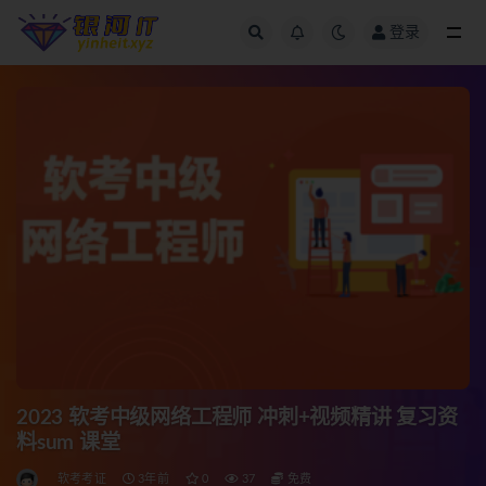
登录
全部
2023 软考中级网络工程师 冲刺+视频精讲 复习资
料sum 课堂
软考考证
3年前
0
37
免费