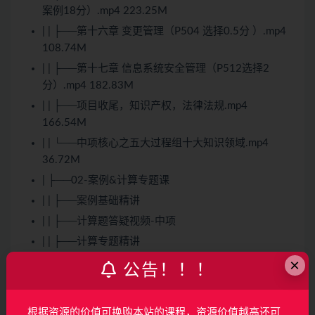
案例18分）.mp4 223.25M
| | ├──第十六章 变更管理（P504 选择0.5分 ）.mp4
108.74M
| | ├──第十七章 信息系统安全管理（P512选择2
分）.mp4 182.83M
| | ├──项目收尾，知识产权，法律法规.mp4
166.54M
| | └──中项核心之五大过程组十大知识领域.mp4
36.72M
| ├──02-案例&计算专题课
| | ├──案例基础精讲
| | ├──计算题答疑视频-中项
| | ├──计算专题精讲
×
| | └──中项-非计算题案例视频
公告！！！
| ├──02-课件等资料
| | ├──1-整体-重要知识点-背诵默写课_正版.pdf
根据资源的价值可换购本站的课程，资源价值越高还可