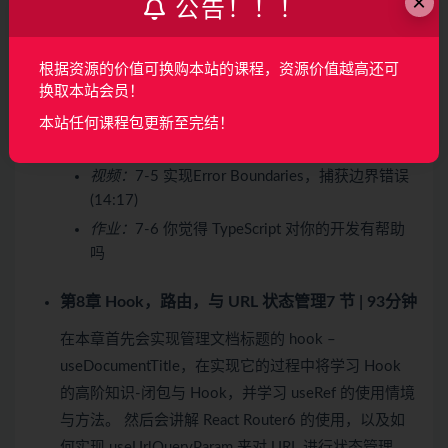
×
公告！！！
页面友好性 (10:10)
视频：
7-2 用高级 Hook-useAsync统一处理
Loading和Error状态 (13:38)
根据资源的价值可换购本站的课程，资源价值越高还可
换取本站会员！
视频：
7-3 登录注册页面Loading和Error状态处
理，与Event Loop详解 (20:10)
本站任何课程包更新至完结！
视频：
7-4 用useAsync获取用户信息 (06:33)
视频：
7-5 实现Error Boundaries，捕获边界错误
(14:17)
作业：
7-6 你觉得 TypeScript 对你的开发有帮助
吗
第8章 Hook，路由，与 URL 状态管理
7 节 | 93分钟
在本章首先会实现管理文档标题的 hook –
useDocumentTitle，在实现它的过程中将学习 Hook
的高阶知识-闭包与 Hook，并学习 useRef 的使用情境
与方法。 然后会讲解 React Router6 的使用，以及如
何实现 useUrlQueryParam 来对 URL 进行状态管理。