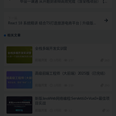
毕设一课通 从开题到答辩高效完成（含全栈项目）【完
结】
下一篇
React 18 系统精讲 结合TS打造旅游电商平台 | 升级版
（已完结，视频+代码+电子书）
相关文章
全栈多端开发实训营
前端开发
3月前
157
260
高级前端工程师（大前端）2025版（已完结）
前端开发
3月前
119
290
新版JavaWeb网络编程:Servlet6.0+Vue3+最佳项
目实战
前端开发
7月前
12
30