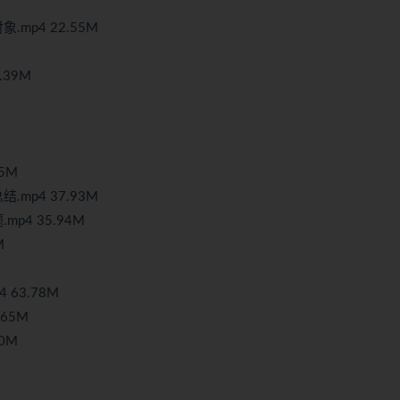
mp4 22.55M
.39M
5M
mp4 37.93M
p4 35.94M
M
 63.78M
65M
0M