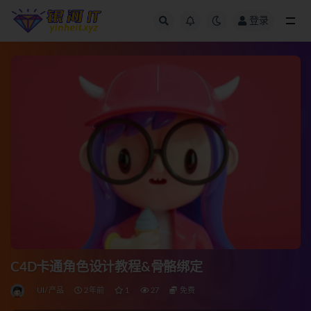
登录
全部
C4D卡通角色设计教程&骨骼绑定
UI/产品
2年前
1
27
免费