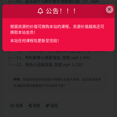
├──05、姿态调节与刷权重处理破面问题（1）.mp4
×
1.04G
公告！！！
├──06、姿态调节与刷权重处理破面问题（2）.mp4
1.05G
根据资源的价值可换购本站的课程，资源价值越高还可
├──07、衣服UV拆分与小场景渲染（1）.mp4 1.12G
换取本站会员！
├──08、衣服UV拆分与小场景渲染（2）.mp4 1.15G
本站任何课程包更新至完结！
├──09、使用关节工具手动绑定骨骼_加密.mp4 1.05G
├──10、MD布料软件制作偏真实衣服_加密.mp4 1.01G
├──11、布料解算小场景渲染_加密.mp4 1.40G
└──12、角色小动画渲染_加密.mp4 1.23G
声明：
本站所有资料均来源于网络以及用户发布，如对资源有争
议请联系微信客服我们可以安排下架！
收藏
海报
链接