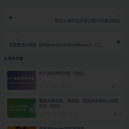
上一篇
韦东山-单片机开发过程中的调试绝招
下一篇
芽麦教育AI摄影【Midjourney+Stablediffusion】人工智
能商业应用摄影课程
相关文章
AI产品经理特训营（完结）
AI
2月前
125
160
覆盖车载投屏、多媒体、智能语音等核心功能
开发（完结）
UI/产品
3月前
40
49
葵黑黑Blender课程第08期