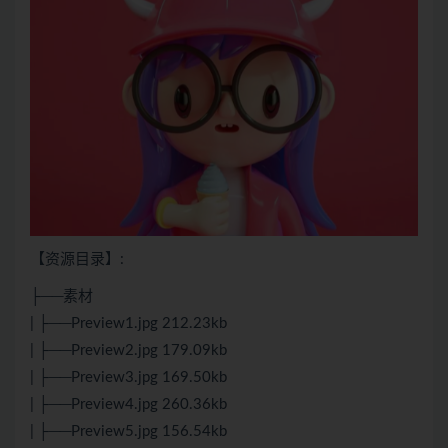
【资源目录】:
├──素材
| ├──Preview1.jpg 212.23kb
| ├──Preview2.jpg 179.09kb
| ├──Preview3.jpg 169.50kb
| ├──Preview4.jpg 260.36kb
| ├──Preview5.jpg 156.54kb