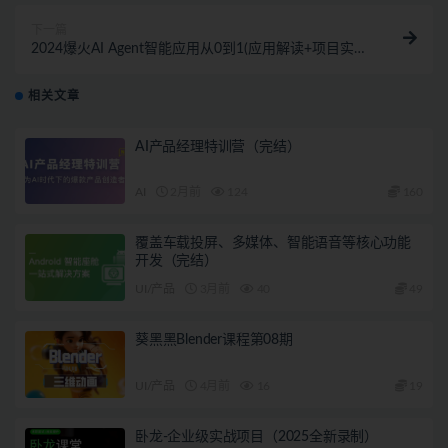
下一篇
2024爆火AI Agent智能应用从0到1(应用解读+项目实
战)
相关文章
AI产品经理特训营（完结）
AI
2月前
124
160
覆盖车载投屏、多媒体、智能语音等核心功能
开发（完结）
UI/产品
3月前
40
49
葵黑黑Blender课程第08期
UI/产品
4月前
16
19
卧龙-企业级实战项目（2025全新录制）