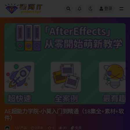
登录
全部
AE超能力学院-小莫入门到精通（18集全+素材+软
件）
UI/产品
2年前
1
30
免费