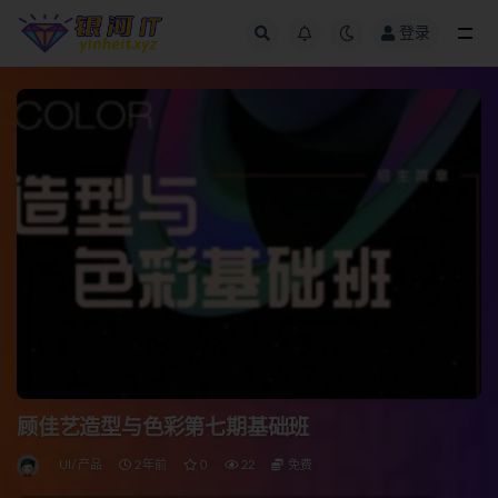
登录
全部
顾佳艺造型与色彩第七期基础班
UI/产品
2年前
0
22
免费