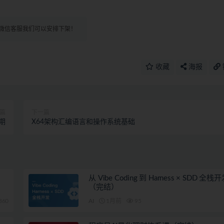
微信客服我们可以安排下架！
收藏
海报
篇
下一篇
期
X64架构汇编语言和操作系统基础
从 Vibe Coding 到 Harness × SDD 全
（完结）
360
AI
1月前
95