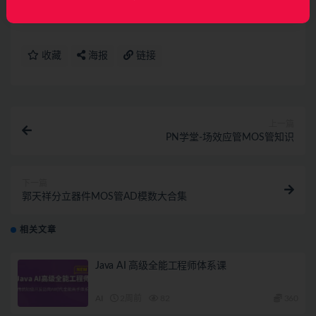
议请联系微信客服我们可以安排下架！
收藏
海报
链接
上一篇
PN学堂-场效应管MOS管知识
下一篇
郭天祥分立器件MOS管AD模数大合集
相关文章
Java AI 高级全能工程师体系课
AI
2周前
82
360