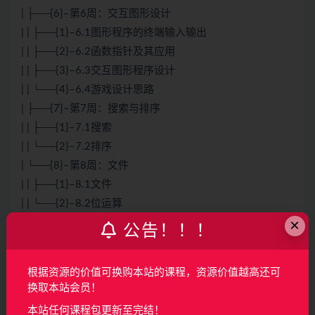
| ├──{6}–第6周：交互图形设计
| | ├──{1}–6.1图形程序的终端输入输出
| | ├──{2}–6.2函数指针及其应用
| | ├──{3}–6.3交互图形程序设计
| | └──{4}–6.4游戏设计思路
| ├──{7}–第7周：搜索与排序
| | ├──{1}–7.1搜索
| | └──{2}–7.2排序
| └──{8}–第8周：文件
| | ├──{1}–8.1文件
| | └──{2}–8.2位运算
×
├──DPL_PYJUN 9.19kb
公告！！！
├──播放列表.dpl 16.14kb
└──修复播放列表.bat 0.17kb
根据资源的价值可换购本站的课程，资源价值越高还可
换取本站会员！
声明：
本站所有资料均来源于网络以及用户发布，如对资源有争
本站任何课程包更新至完结！