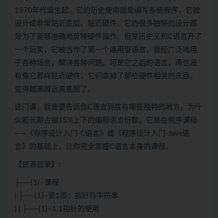
1970年代诞生起，它的历史使命就是编写系统程序，它被
设计成非常贴近底层、贴近硬件。它的很多独特的设计都
是为了能够准确地反映硬件操作。但是历史又和
C语言
开了
一个玩笑，它被当作了第一个通用型语言，曾经广泛地用
于各种场合，解决各种问题。可是它之后的语言，再也没
有像它那样贴近硬件，它们拿掉了那些硬件相关的东西，
变得越来越远离底层了。
这门课，就是要告诉你C语言到底有哪些独特的地方，为什
么能长期占据15%上下的编程语言份额。它是在前序课程
——《程序设计入门-C语言》或《程序设计入门-
Java
语
言》的基础上，让你完全掌握C语言本身的课程。
【资源目录】:
├──{1}–课程
| ├──{1}–第1周：指针与字符串
| | ├──{1}–1.1指针的使用