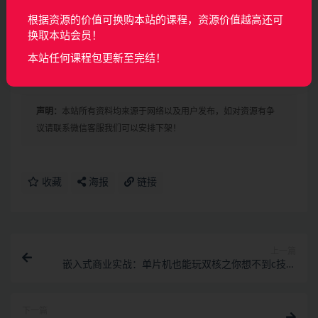
├──3-2.程序移植到开发板 .mp4 34.22M
根据资源的价值可换购本站的课程，资源价值越高还可
├──3-3.考勤终端移植到开发板联机调试 .mp4 110.91M
换取本站会员！
└──Arm+Qt+opencv嵌入式项目-基于人脸识别的考勤系
本站任何课程包更新至完结！
统【配套资料】.zip 406.77M
声明：
本站所有资料均来源于网络以及用户发布，如对资源有争
议请联系微信客服我们可以安排下架！
收藏
海报
链接
上一篇
嵌入式商业实战：单片机也能玩双核之你想不到c技巧
系列
下一篇