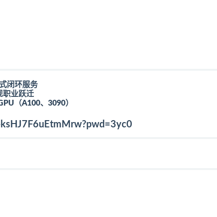
站式闭环服务
现职业跃迁
U（A100、3090）
_v4-ksHJ7F6uEtmMrw?pwd=3yc0