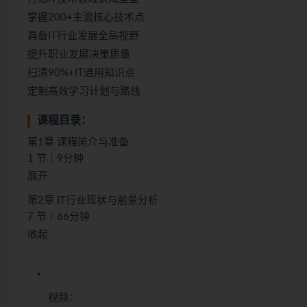
掌握200+主流核心技术点
具备IT行业发展全局视野
提升职业发展决策质量
扫清90%+IT通用知识点
定制高效学习计划与路线
课程目录：
第1章 课程简介与准备
1 节｜9分钟
展开
第2章 IT行业现状与前景分析
7 节｜66分钟
收起
视频：