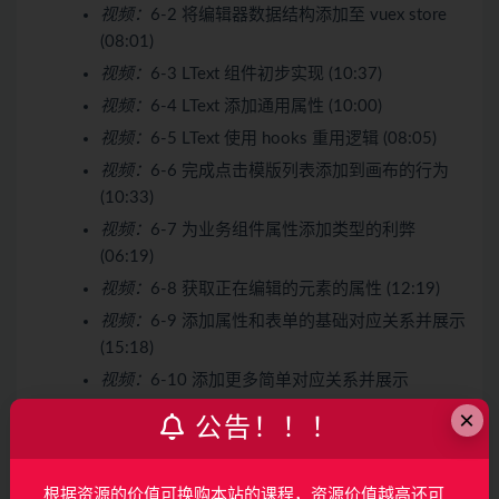
视频：
6-2 将编辑器数据结构添加至 vuex store
(08:01)
视频：
6-3 LText 组件初步实现 (10:37)
视频：
6-4 LText 添加通用属性 (10:00)
视频：
6-5 LText 使用 hooks 重用逻辑 (08:05)
视频：
6-6 完成点击模版列表添加到画布的行为
(10:33)
视频：
6-7 为业务组件属性添加类型的利弊
(06:19)
视频：
6-8 获取正在编辑的元素的属性 (12:19)
视频：
6-9 添加属性和表单的基础对应关系并展示
(15:18)
视频：
6-10 添加更多简单对应关系并展示
(08:38)
×
公告！！！
视频：
6-11 添加更多复杂对应关系并展示
(09:34)
根据资源的价值可换购本站的课程，资源价值越高还可
视频：
6-12 分析展示和编辑属性的“金科玉律