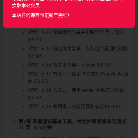
换取本站会员！
(06:27)
本站任何课程包更新至完结！
视频：
6-13 添加编辑表单并更新界面 第一部分
(10:30)
视频：
6-14 添加编辑表单并更新界面 第二部分
(08:20)
视频：
6-15 提出优化需求，以及组件返回的真相
(07:49)
视频：
6-16 将文本转换为 vNode (05:35)
视频：
6-17 方案一：使用 JSX 重写 PropsTable 组
件 (09:55)
视频：
6-18 方案二：使用 render 函数实现桥梁
(06:42)
视频：
6-19 本周重点内容回顾和总结 (07:09)
第7章 掌握测试基本工具，给组件库添加单元测试
21 节 | 176分钟