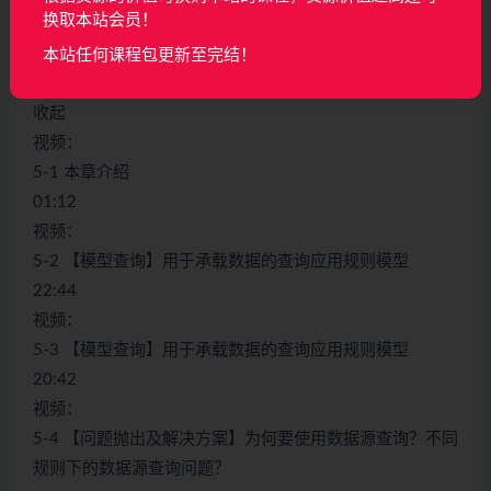
换取本站会员！
第5章 数据查询之SpringBoot动态多数据源技术 – 数据处
理的助推剂
本站任何课程包更新至完结！
25 节｜339分钟
收起
视频：
5-1 本章介绍
01:12
视频：
5-2 【模型查询】用于承载数据的查询应用规则模型
22:44
视频：
5-3 【模型查询】用于承载数据的查询应用规则模型
20:42
视频：
5-4 【问题抛出及解决方案】为何要使用数据源查询？不同
规则下的数据源查询问题？