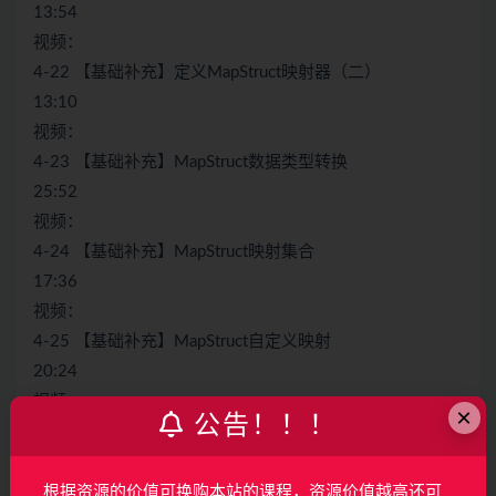
13:54
视频：
4-22 【基础补充】定义MapStruct映射器（二）
13:10
视频：
4-23 【基础补充】MapStruct数据类型转换
25:52
视频：
4-24 【基础补充】MapStruct映射集合
17:36
视频：
4-25 【基础补充】MapStruct自定义映射
20:24
视频：
×
公告！！！
4-26 【解决方案】Spring Boot集成MapStruct，完美解决
数据库与数据模型映射问题
10:39
根据资源的价值可换购本站的课程，资源价值越高还可