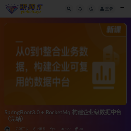
登录
全部
SpringBoot3.0 + RocketMq 构建企业级数据中台
（完结）
后端开发
2年前
0
129
30