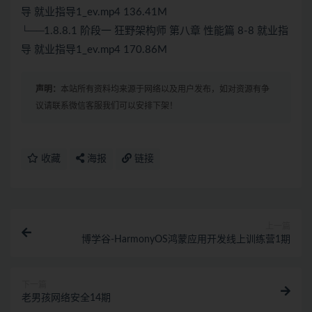
导 就业指导1_ev.mp4 136.41M
└──1.8.8.1 阶段一 狂野架构师 第八章 性能篇 8-8 就业指
导 就业指导1_ev.mp4 170.86M
声明：
本站所有资料均来源于网络以及用户发布，如对资源有争
议请联系微信客服我们可以安排下架！
收藏
海报
链接
上一篇
博学谷-HarmonyOS鸿蒙应用开发线上训练营1期
下一篇
老男孩网络安全14期