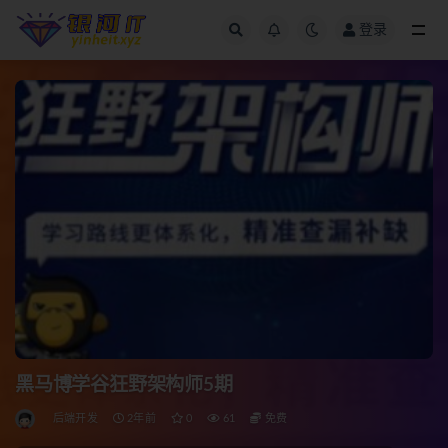
登录
全部
黑马博学谷狂野架构师5期
后端开发
2年前
0
61
免费