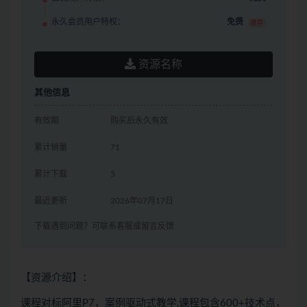
永久会员用户特权：
免费
推荐
资源名称
其他信息
有效期
购买后永久有效
累计销量
71
累计下载
5
最近更新
2026年07月17日
下载遇到问题？可联系客服或留言反馈
【资源介绍】：
课程对标阿里P7，案例驱动式教学,课程包含600+技术点，