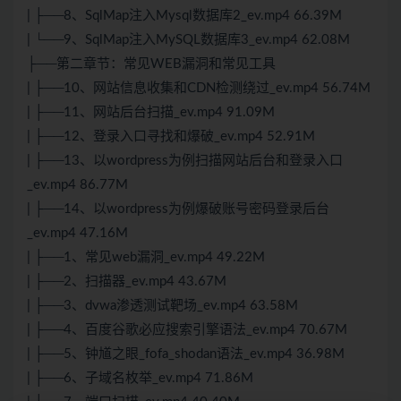
| ├──8、SqlMap注入Mysql数据库2_ev.mp4 66.39M
| └──9、SqlMap注入MySQL数据库3_ev.mp4 62.08M
├──第二章节：常见WEB漏洞和常见工具
| ├──10、网站信息收集和CDN检测绕过_ev.mp4 56.74M
| ├──11、网站后台扫描_ev.mp4 91.09M
| ├──12、登录入口寻找和爆破_ev.mp4 52.91M
| ├──13、以wordpress为例扫描网站后台和登录入口
_ev.mp4 86.77M
| ├──14、以wordpress为例爆破账号密码登录后台
_ev.mp4 47.16M
| ├──1、常见web漏洞_ev.mp4 49.22M
| ├──2、扫描器_ev.mp4 43.67M
| ├──3、dvwa渗透
测试
靶场_ev.mp4 63.58M
| ├──4、百度谷歌必应搜索引擎语法_ev.mp4 70.67M
| ├──5、钟馗之眼_fofa_shodan语法_ev.mp4 36.98M
| ├──6、子域名枚举_ev.mp4 71.86M