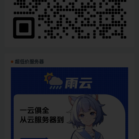
超低价服务器