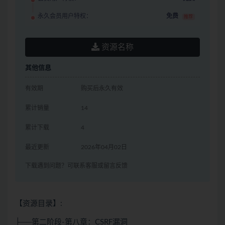
永久会员用户特权：
免费
推荐
资源名称
其他信息
有效期
购买后永久有效
累计销量
14
累计下载
4
最近更新
2026年04月02日
下载遇到问题？可联系客服或留言反馈
【资源目录】:
├──第二阶段-第八章：CSRF漏洞