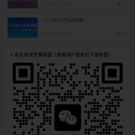
AI
2周前
82
360
一人公司 AI产品创造营
AI
2周前
41
360
永久会员专属客服（普通用户联系右下角客服）