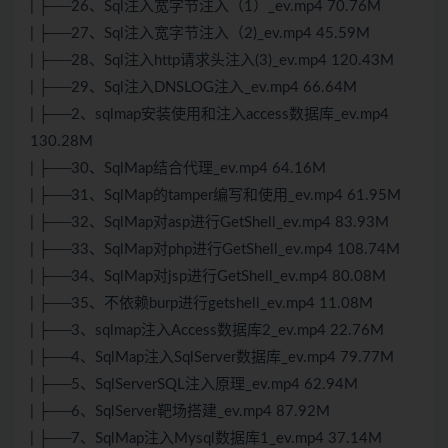
| ├──26、Sql注入宽字节注入（1）_ev.mp4 70.76M
| ├──27、Sql注入宽字节注入（2)_ev.mp4 45.59M
| ├──28、Sql注入http请求头注入(3)_ev.mp4 120.43M
| ├──29、Sql注入DNSLOG注入_ev.mp4 66.64M
| ├──2、sqlmap安装使用和注入access数据库_ev.mp4
130.28M
| ├──30、SqlMap结合代理_ev.mp4 64.16M
| ├──31、SqlMap的tamper编写和使用_ev.mp4 61.95M
| ├──32、SqlMap对asp进行GetShell_ev.mp4 83.93M
| ├──33、SqlMap对php进行GetShell_ev.mp4 108.74M
| ├──34、SqlMap对jsp进行GetShell_ev.mp4 80.08M
| ├──35、不依赖burp进行getshell_ev.mp4 11.08M
| ├──3、sqlmap注入Access数据库2_ev.mp4 22.76M
| ├──4、SqlMap注入SqlServer数据库_ev.mp4 79.77M
| ├──5、SqlServerSQL注入原理_ev.mp4 62.94M
| ├──6、SqlServer靶场搭建_ev.mp4 87.92M
| ├──7、SqlMap注入Mysql数据库1_ev.mp4 37.14M