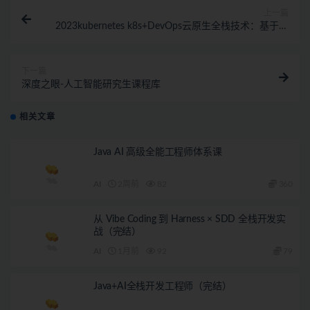
上一篇
2023kubernetes k8s+DevOps云原生全栈技术：基于世
界1000强实战课程
下一篇
深度之眼-人工智能研究生课程库
相关文章
Java AI 高级全能工程师体系课
AI
2周前
82
360
从 Vibe Coding 到 Harness × SDD 全栈开发实
战（完结）
AI
1月前
92
79
Java+AI全栈开发工程师（完结）