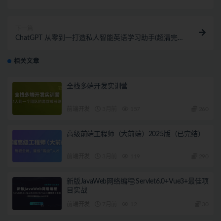
下一篇
ChatGPT 从零到一打造私人智能英语学习助手(超清完
结)
相关文章
全栈多端开发实训营
前端开发
3月前
157
260
高级前端工程师（大前端）2025版（已完结）
前端开发
3月前
119
290
新版JavaWeb网络编程:Servlet6.0+Vue3+最佳项
目实战
前端开发
7月前
12
30