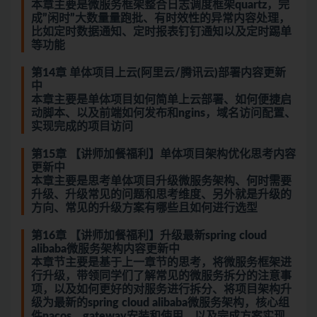
本章主要是微服务框架整合日志调度框架quartz，完
成”闲时”大数量量跑批、有时效性的异常内容处理，
比如定时数据通知、定时报表钉钉通知以及定时踢单
等功能
第14章 单体项目上云(阿里云/腾讯云)部署内容更新
中
本章主要是单体项目如何简单上云部署、如何便捷启
动脚本、以及前端如何发布和ngins，域名访问配置、
实现完成的项目访问
第15章 【讲师加餐福利】单体项目架构优化思考内容
更新中
本章主要是思考单体项目升级微服务架构、何时需要
升级、升级常见的问题和思考维度、另外就是升级的
方向、常见的升级方案有哪些且如何进行选型
第16章 【讲师加餐福利】升级最新spring cloud
alibaba微服务架构内容更新中
本章节主要是基于上一章节的思考，将微服务框架进
行升级，带领同学们了解常见的微服务拆分的注意事
项，以及如何更好的对服务进行拆分、将项目架构升
级为最新的spring cloud alibaba微服务架构，核心组
件nacos、gateway安装和使用，以及完成方案实现…