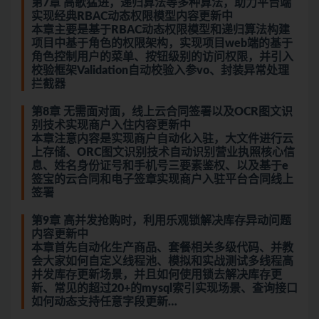
第7章 高歌猛进，递归算法等多种算法，助力平台端
实现经典RBAC动态权限模型内容更新中
本章主要是基于RBAC动态权限模型和递归算法构建
项目中基于角色的权限架构，实现项目web端的基于
角色控制用户的菜单、按钮级别的访问权限，并引入
校验框架Validation自动校验入参vo、封装异常处理
拦截器
第8章 无需面对面，线上云合同签署以及OCR图文识
别技术实现商户入住内容更新中
本章注意内容是实现商户自动化入驻，大文件进行云
上存储、ORC图文识别技术自动识别营业执照核心信
息、姓名身份证号和手机号三要素鉴权、以及基于e
签宝的云合同和电子签章实现商户入驻平台合同线上
签署
第9章 高并发抢购时，利用乐观锁解决库存异动问题
内容更新中
本章首先自动化生产商品、套餐相关多级代码、并教
会大家如何自定义线程池、模拟和实战测试多线程高
并发库存更新场景，并且如何使用锁去解决库存更
新、常见的超过20+的mysql索引实现场景、查询接口
如何动态支持任意字段更新…