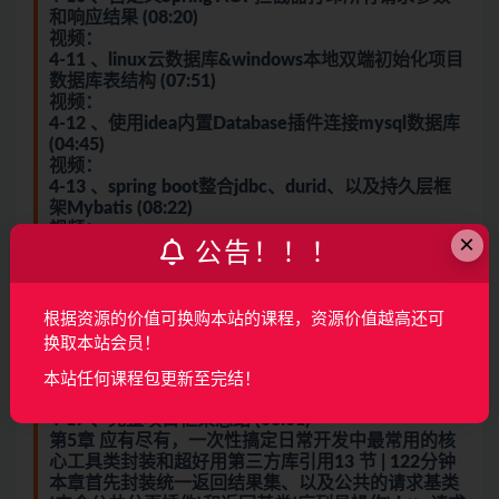
和响应结果 (08:20)
视频：
4-11 、linux云数据库&windows本地双端初始化项目
数据库表结构 (07:51)
视频：
4-12 、使用idea内置Database插件连接mysql数据库
(04:45)
视频：
4-13 、spring boot整合jdbc、durid、以及持久层框
架Mybatis (08:22)
视频：
×
公告！！！
4-14 、自定义Mybatis代码生成工具
OldAMysqlGenerator (05:57)
视频：
4-15 、spring boot整合MyBatis-Plus自动注入基本
根据资源的价值可换购本站的课程，资源价值越高还可
CRUD (05:23)
换取本站会员！
视频：
4-16 、spring boot整合单测试框架 (05:27)
本站任何课程包更新至完结！
视频：
4-17 、完整项目框架总结 (06:01)
第5章 应有尽有，一次性搞定日常开发中最常用的核
心工具类封装和超好用第三方库引用13 节 | 122分钟
本章首先封装统一返回结果集、以及公共的请求基类