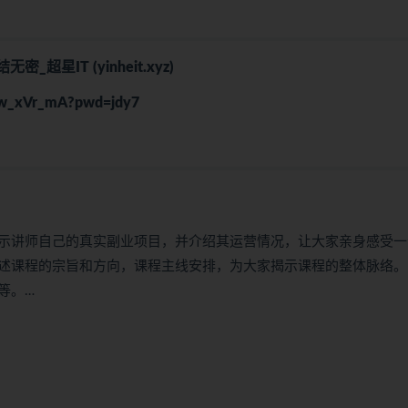
_超星IT (yinheit.xyz)
cyw_xVr_mA?pwd=jdy7
示讲师自己的真实副业项目，并介绍其运营情况，让大家亲身感受一
述课程的宗旨和方向，课程主线安排，为大家揭示课程的整体脉络。
等。…