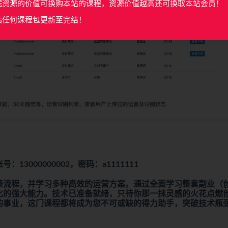
据资源的价值可换购本站的课程，资源价值越高还可换取本站会员！
站任何课程包更新至完结！
体验账号：13000000002，密码：a1111111
整流程，并学习多种高效的运营方案。通过全面学习整套副业（
化的强大能力。技术已准备就绪，只待你那一抹灵感的火花点燃
的事业，这门课程都将成为您不可或缺的得力助手，突破技术瓶