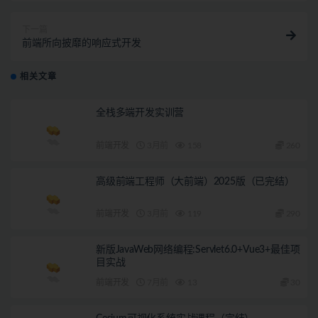
下一篇
前端所向披靡的响应式开发
相关文章
全栈多端开发实训营
前端开发
3月前
158
260
高级前端工程师（大前端）2025版（已完结）
前端开发
3月前
119
290
新版JavaWeb网络编程:Servlet6.0+Vue3+最佳项
目实战
前端开发
7月前
13
30