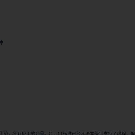
分钟
势，各有应用的场景。C++11标准已经从语言级别支持了线程，