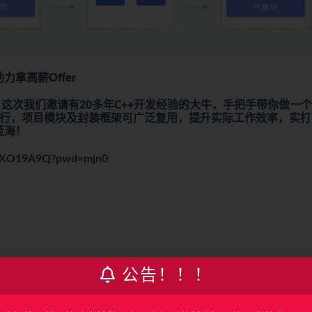
拿高薪Offer
这次我们邀请有20多年C++开发经验的大牛，手把手带你做一
万+行，项目模块及封装框架可广泛复用，提升实际工作效率，实
蓝海！
CmZXO19A9Q?pwd=mjn0
公告！！！