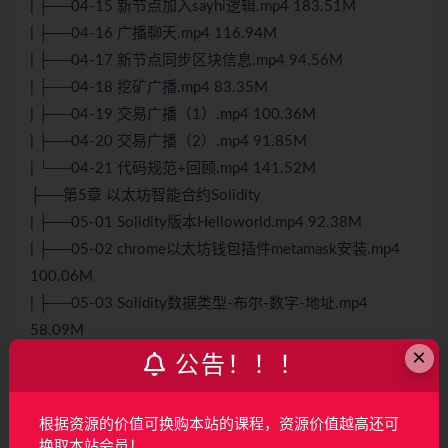
| ├──04-15 新节点加入sayhi逻辑.mp4 183.51M
| ├──04-16 广播聊天.mp4 116.94M
| ├──04-17 新节点同步区块信息.mp4 94.56M
| ├──04-18 挖矿广播.mp4 83.35M
| ├──04-19 交易广播（1）.mp4 100.36M
| ├──04-20 交易广播（2）.mp4 91.85M
| └──04-21 代码规范+回顾.mp4 141.52M
├──第5章 以太坊智能合约Solidity
| ├──05-01 Solidity版本Helloworld.mp4 92.38M
| ├──05-02 chrome以太坊钱包插件metamask安装.mp4
100.06M
| ├──05-03 Solidity数据类型-布尔-数字-地址.mp4
58.09M
×
| ├──05-04 Solidity数组和映射.mp4 30.84M
公告！！！
| └──05-05 Solidity结构体和枚举.mp4 17.81M
├──第6章 Truffle+Web3.js+React开发智能合约
根据资源的价值可换购本站的课程，资源价值越高还可
| ├──06-02 trufle介绍安装.mp4 134.84M
换取本站会员！