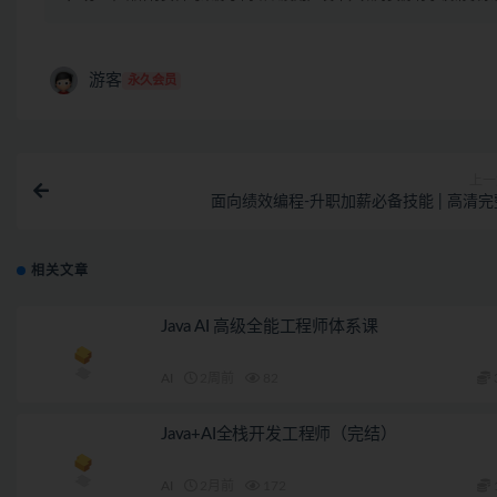
游客
永久会员
上一
面向绩效编程-升职加薪必备技能 | 高清完
相关文章
Java AI 高级全能工程师体系课
AI
2周前
82
Java+AI全栈开发工程师（完结）
AI
2月前
172