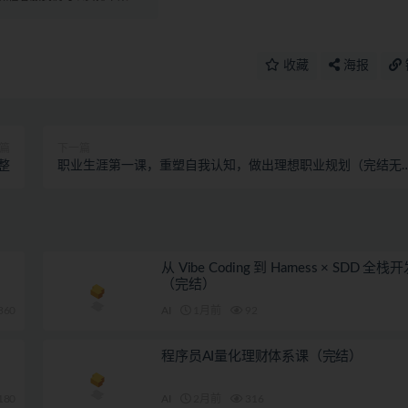
收藏
海报
篇
下一篇
整
职业生涯第一课，重塑自我认知，做出理想职业规划（完结无
密）
从 Vibe Coding 到 Harness × SDD 全
（完结）
360
AI
1月前
92
程序员AI量化理财体系课（完结）
180
AI
2月前
316