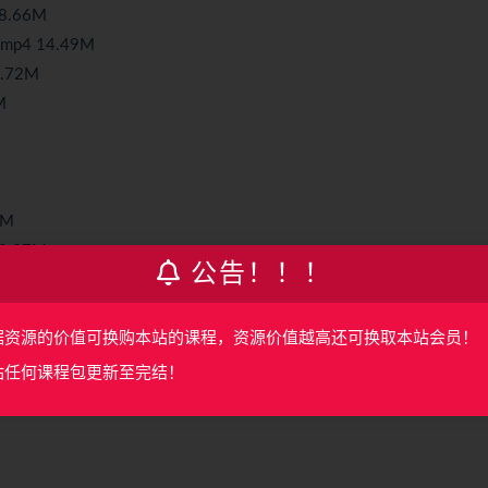
8.66M
p4 14.49M
1.72M
M
1M
0.27M
公告！！！
6M
41.69M
据资源的价值可换购本站的课程，资源价值越高还可换取本站会员！
17.07M
odel.mp4 32.04M
站任何课程包更新至完结！
53M