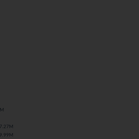
5M
7.27M
9.99M