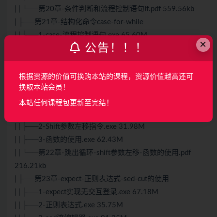
| | └──第20章-条件判断和流程控制语句If.pdf 559.56kb
| ├──第21章-结构化命令case-for-while
| | ├──1-case-流程控制语句.exe 65.60M
×
公告！！！
| | ├──2-循环语句.exe 82.18M
| | ├──3-while循环语句和循环嵌套.exe 59.61M
| | ├──4-实战-3个shell脚本实战.exe 37.45M
根据资源的价值可换购本站的课程，资源价值越高还可
| | └──第21章-结构化命令case-for-while.pdf 303.41kb
换取本站会员！
| ├──第22章-跳出循环-shift参数左移-函数的使用
本站任何课程包更新至完结！
| | ├──1-跳出循环.exe 93.62M
| | ├──2-Shift参数左移指令.exe 31.98M
| | ├──3-函数的使用.exe 62.43M
| | └──第22章-跳出循环-shift参数左移-函数的使用.pdf
216.21kb
| ├──第23章-expect-正则表达式-sed-cut的使用
| | ├──1-expect实现无交互登录.exe 67.18M
| | ├──2-正则表达式.exe 35.75M