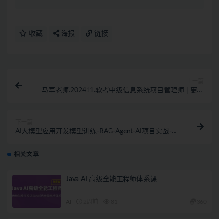
收藏
海报
链接
上一篇
马军老师.202411.软考中级信息系统项目管理师 | 更新
中
下一篇
AI大模型应用开发​模型训练-RAG-Agent-AI项目实战-行
业落地课
相关文章
Java AI 高级全能工程师体系课
AI
2周前
81
360