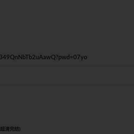
iHUI349QnNbTb2uAawQ?pwd=07yo
）
超清完结)