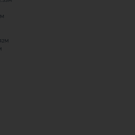
.33M
3M
42M
M