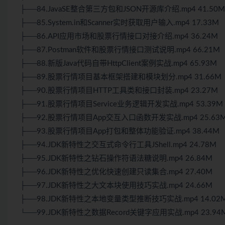
├──84.JavaSE整合第三方包和JSON开源库介绍.mp4 41.50M
├──85.System.in和Scanner实时获取用户输入.mp4 17.33M
├──86.API应用市场和股票行情接口对接介绍.mp4 36.24M
├──87.Postman软件和股票行情接口测试说明.mp4 66.21M
├──88.新版Java代码自带HttpClient案例实战.mp4 65.93M
├──89.股票行情项目基本框架搭建和模块划分.mp4 31.66M
├──90.股票行情项目HTTP工具类和接口封装.mp4 23.27M
├──91.股票行情项目Service业务逻辑开发实战.mp4 53.39M
├──92.股票行情项目App交互入口函数开发实战.mp4 25.63
├──93.股票行情项目App打包和整体功能验证.mp4 38.44M
├──94.JDK新特性之交互式命令行工具JShell.mp4 24.78M
├──95.JDK新特性之钻石操作符语法糖说明.mp4 26.84M
├──96.JDK新特性之优化快速创建只读集合.mp4 27.40M
├──97.JDK新特性之大文本块使用技巧实战.mp4 24.66M
├──98.JDK新特性之本地变量类型推断技巧实战.mp4 14.02
└──99.JDK新特性之数据Record关键字应用实战.mp4 23.94