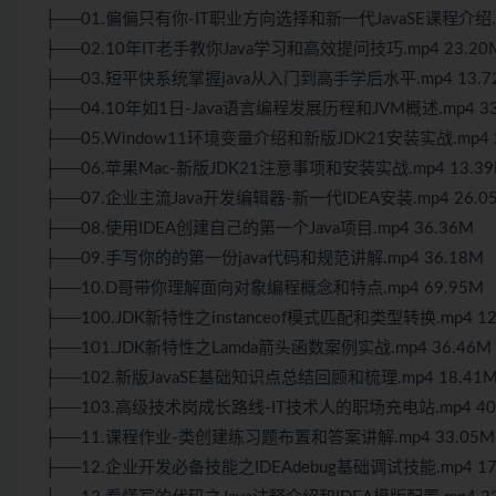
├──01.偏偏只有你-IT职业方向选择和新一代JavaSE课程介绍.mp
├──02.10年IT老手教你Java学习和高效提问技巧.mp4 23.20
├──03.短平快系统掌握java从入门到高手学后水平.mp4 13.7
├──04.10年如1日-Java语言编程发展历程和JVM概述.mp4 33
├──05.Window11环境变量介绍和新版JDK21安装实战.mp4 2
├──06.苹果Mac-新版JDK21注意事项和安装实战.mp4 13.3
├──07.企业主流Java开发编辑器-新一代IDEA安装.mp4 26.0
├──08.使用IDEA创建自己的第一个Java项目.mp4 36.36M
├──09.手写你的的第一份java代码和规范讲解.mp4 36.18M
├──10.D哥带你理解面向对象编程概念和特点.mp4 69.95M
├──100.JDK新特性之instanceof模式匹配和类型转换.mp4 12
├──101.JDK新特性之Lamda箭头函数案例实战.mp4 36.46M
├──102.新版JavaSE基础知识点总结回顾和梳理.mp4 18.41
├──103.高级技术岗成长路线-IT技术人的职场充电站.mp4 40
├──11.课程作业-类创建练习题布置和答案讲解.mp4 33.05M
├──12.企业开发必备技能之IDEAdebug基础调试技能.mp4 17