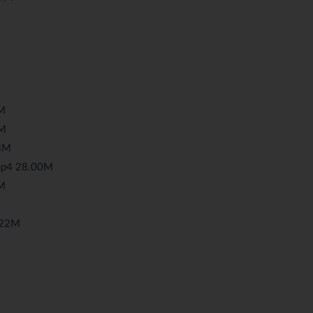
M
M
8M
4 28.00M
M
22M