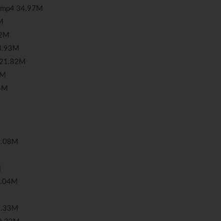
4 34.97M
M
2M
.93M
1.82M
9M
5M
.08M
M
.04M
.33M