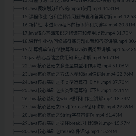
├──13.看懂写的代码之Java注释介绍和IDEA模版配置.mp4 22
├──14.Java模块划分和包的import使用.mp4 44.31M
├──15.课程作业-包和注释练习题布置和答案讲解.mp4 12.5
├──16.新特性-走进Java程序的标识符和关键字.mp4 20.81M
├──17.java核心基础知识之修饰符和使用场景.mp4 31.70M
├──18.课程作业-访问修饰符练习题布置和答案讲解.mp4 30.
├──19.计算机单位存储换算和Java数据类型讲解.mp4 65.42
├──20.java核心基础之数组知识点讲解.mp4 50.71M
├──22.Java核心基础之多变量类型和作用域.mp4 51.06M
├──23.Java核心基础之方法入参和返回值讲解.mp4 22.96M
├──24.Java核心基础之多类型运算符《上》.mp4 37.70M
├──25.Java核心基础之多类型运算符《下》.mp4 22.11M
├──26.Java核心基础之while循环和作业讲解.mp4 18.74M
├──27.Java核心基础之for和for-each循环讲解.mp4 29.89M
├──28.Java核心基础之String字符串讲解.mp4 61.43M
├──29.Java核心基础之循环break退出和跳过.mp4 15.97M
├──30.Java核心基础之Ifelse条件语句.mp4 15.24M