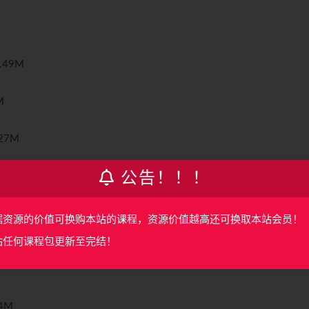
.49M
M
27M
公告！！！
M
据资源的价值可换购本站的课程，资源价值越高还可换取本站会员！
站任何课程包更新至完结！
4M