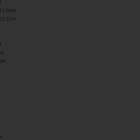
M
2.06M
2.22M
M
6M
35M
M
M